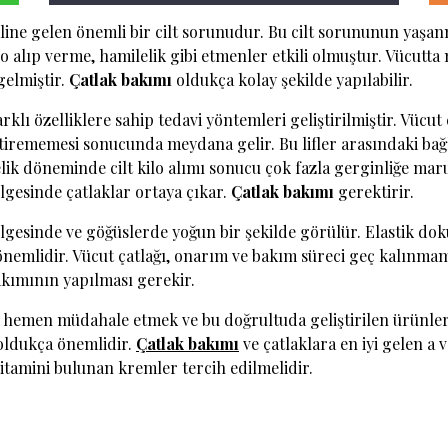
aline gelen önemli bir cilt sorunudur. Bu cilt sorununun yaşa
ilo alıp verme, hamilelik gibi etmenler etkili olmuştur. Vücutt
gelmiştir.
Çatlak bakımı
oldukça kolay şekilde yapılabilir.
klı özelliklere sahip tedavi yöntemleri geliştirilmiştir. Vücut
getirememesi sonucunda meydana gelir. Bu lifler arasındaki bağ
lik döneminde cilt kilo alımı sonucu çok fazla gerginliğe maru
lgesinde çatlaklar ortaya çıkar.
Çatlak bakımı
gerektirir.
gesinde ve göğüslerde yoğun bir şekilde görülür. Elastik do
önemlidir. Vücut çatlağı, onarım ve bakım süreci geç kalınma
kımının yapılması gerekir.
n hemen müdahale etmek ve bu doğrultuda geliştirilen ürünle
 oldukça önemlidir.
Çatlak
bakımı
ve çatlaklara en iyi gelen a v
vitamini bulunan kremler tercih edilmelidir.