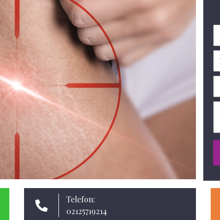
Telefon:
02125719214