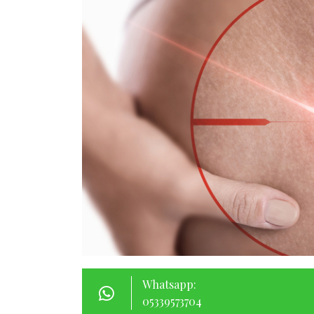
Whatsapp:
05339573704