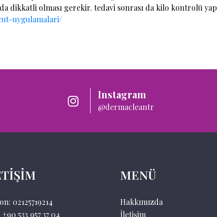
a dikkatli olması gerekir. tedavi sonrası da kilo kontrolü yap
cut-uygulamalari/
Instagram
@dermacleantr
ETİŞİM
MENÜ
fon:
02125719214
Hakkımızda
+90 533 957 37 04
İletişim