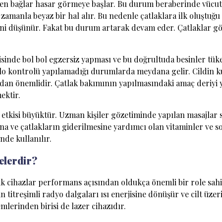
lejen bağlar hasar görmeye başlar. Bu durum beraberinde vücu
zamanla beyaz bir hal alır. Bu nedenle çatlaklara ilk oluştu
ğini düşünür. Fakat bu durum artarak devam eder. Çatlaklar g
erisinde bol bol egzersiz yapması ve bu doğrultuda besinler tü
ilo kontrolü yapılamadığı durumlarda meydana gelir. Cildin k
dan önemlidir. Çatlak bakımının yapılmasındaki amaç deriyi ye
ektir.
tkisi büyüktür. Uzman kişiler gözetiminde yapılan masajlar sır
na ve çatlakların giderilmesine yardımcı olan vitaminler ve s
nde kullanılır.
elerdir?
k cihazlar performans açısından oldukça önemli bir role sahi
in titreşimli radyo dalgaları ısı enerjisine dönüşür ve cilt üz
emlerinden birisi de lazer cihazıdır.