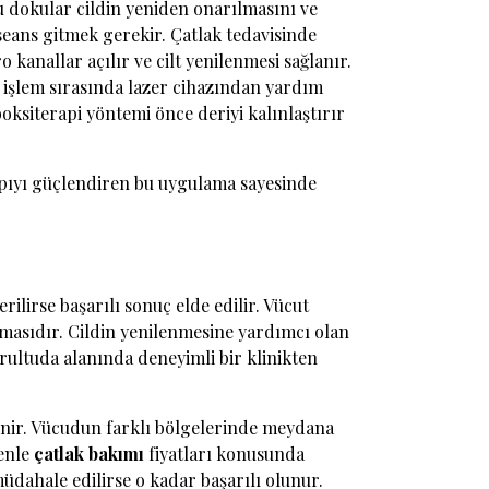
bu dokular cildin yeniden onarılmasını ve
5 seans gitmek gerekir. Çatlak tedavisinde
kanallar açılır ve cilt yenilenmesi sağlanır.
u işlem sırasında lazer cihazından yardım
ksiterapi yöntemi önce deriyi kalınlaştırır
yapıyı güçlendiren bu uygulama sayesinde
ilirse başarılı sonuç elde edilir. Vücut
nmasıdır. Cildin yenilenmesine yardımcı olan
rultuda alanında deneyimli bir klinikten
lenir. Vücudun farklı bölgelerinde meydana
denle
çatlak bakımı
fiyatları konusunda
ahale edilirse o kadar başarılı olunur.