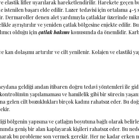
e elastik lifler uyarılarak hareketlendirilir. Harekete geçen 
e istenilen başarı elde edilir. Lazer tedavisi için ortalama 4-
r. Dermaroller denen alet yardımıyla çatlaklar üzerinde mikro 
kle ayrıştırılır ve yeniden çatlak bölgesine enjekte edilir. B
dımcı olduğu için
çatlak bakımı
konusunda da önemlidir. Karbo
kan dolaşımı artırılır ve cilt yenilenir. Kolajen ve elastiki 
eydana geldiği andan itibaren doğru tedavi yöntemleri ile gider
 kontrolünün yapılamaması ve hamilelik gibi bir sürecin yaşa
 gelen cilt bozuklukları birçok kadını rahatsız eder. Bu doğ
ekir.
iği bölgenin yapısına ve çatlağın boyutuna bağlı olarak belir
nında geniş bir alan kaplayarak kişileri rahatsız eder. Bu ne
arak bu probleme son vermek gerekir. Her ne kadar erken müd