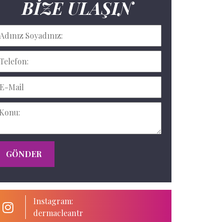
BIZE ULAŞIN
GÖNDER
Instagram:
dermacleantr