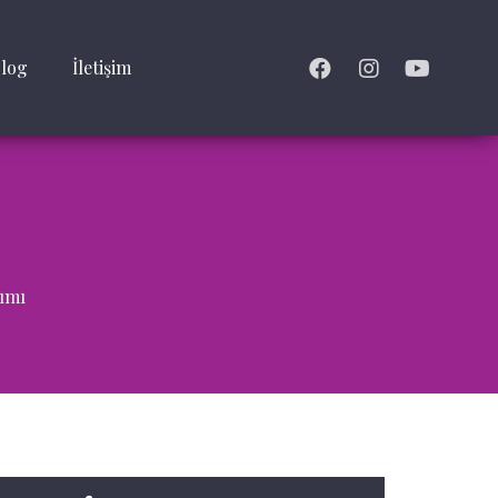
log
İletişim
ımı