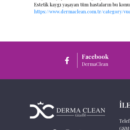
Estetik kaygı yaşayan tüm hastaların bu konud
https://www.dermaclean.com.tr/category/vu
Facebook
DermaClean
İL
Tele
GSM: 