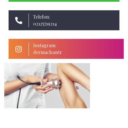
Telefon:
02125719214
Instagram:
dermacleantr