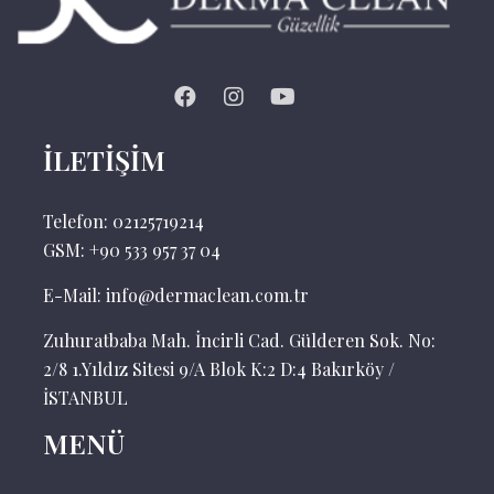
İLETİŞİM
Telefon:
02125719214
GSM: +90 533 957 37 04
E-Mail:
info@dermaclean.com.tr
Zuhuratbaba Mah. İncirli Cad. Gülderen Sok. No:
2/8 1.Yıldız Sitesi 9/A Blok K:2 D:4 Bakırköy /
İSTANBUL
MENÜ